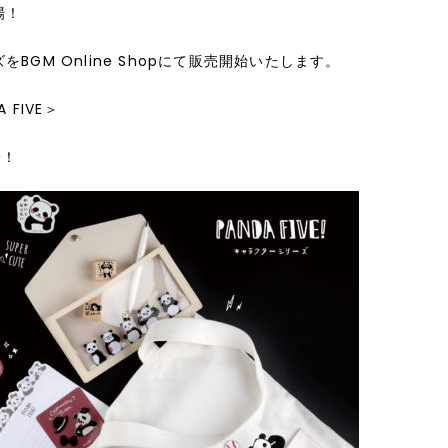
場！
ズ
を
BGM Online Shop
にて販売開始いたします。
A FIVE
＞
子！