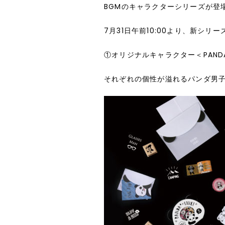
BGM
のキャラクターシリーズが登
7
月31
日午前
10:00
より、
新シリー
①オリジナルキャラクター＜
PAND
それぞれの個性が溢れるパンダ男