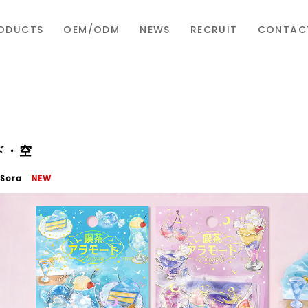
ODUCTS
OEM/ODM
NEWS
RECRUIT
CONTAC
ド・空
・Sora
NEW